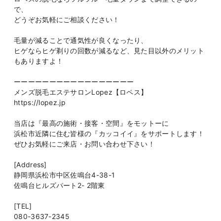
で、
どうぞお気軽にご相談ください！
毛量が減ることで通気性が良くなったり、
ヒゲならヒゲ剃りの回数が減るなど、見た目以外のメリット
もありますよ！
ーーーーーーーーーーーーーーーーー
メンズ脱毛エステサロンLopez【ロペス】
https://lopez.jp
当店は『最高の施術・接客・空間』をモットーに
浜松市近隣に住む皆様の『カッコイイ』をサポートします！
ぜひお気軽にご来店・お問い合わせ下さい！
[Address]
静岡県浜松市中区佐鳴台4-38-1
佐鳴台ヒルズパート2- 2階東
[TEL]
080-3637-2345