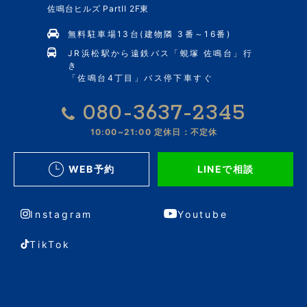
佐鳴台ヒルズ PartII 2F東
無料駐車場13台(建物隣 3番～16番)
JR浜松駅から遠鉄バス「蜆塚 佐鳴台」行
き
「佐鳴台4丁目」バス停下車すぐ
080-3637-2345
10:00~21:00
定休日：不定休
WEB予約
LINEで相談
Instagram
Youtube
TikTok