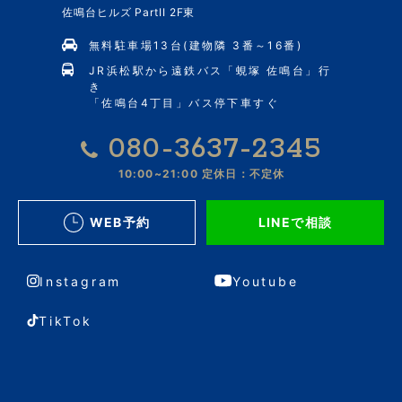
佐鳴台ヒルズ PartII 2F東
無料駐車場13台(建物隣 3番～16番)
JR浜松駅から遠鉄バス「蜆塚 佐鳴台」行
き
「佐鳴台4丁目」バス停下車すぐ
080-3637-2345
10:00~21:00
定休日：不定休
WEB予約
LINEで相談
Instagram
Youtube
TikTok