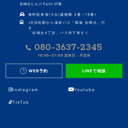
佐鳴台ヒルズ PartII 2F東
無料駐車場13台(建物隣 3番～16番)
JR浜松駅から遠鉄バス「蜆塚 佐鳴台」行
き
「佐鳴台4丁目」バス停下車すぐ
080-3637-2345
10:00~21:00
定休日：不定休
WEB予約
LINEで相談
Instagram
Youtube
TikTok