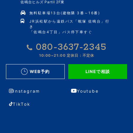
佐鳴台ヒルズ PartII 2F東
無料駐車場13台(建物隣 3番～16番)
JR浜松駅から遠鉄バス「蜆塚 佐鳴台」行
き
「佐鳴台4丁目」バス停下車すぐ
080-3637-2345
10:00~21:00
定休日：不定休
WEB予約
LINEで相談
Instagram
Youtube
TikTok