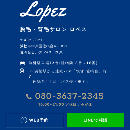
脱毛・育毛サロン ロペス
〒432-8021
浜松市中央区佐鳴台4-38-1
佐鳴台ヒルズ PartII 2F東
無料駐車場13台(建物隣 3番～16番)
JR浜松駅から遠鉄バス「蜆塚 佐鳴台」行
き
「佐鳴台4丁目」バス停下車すぐ
080-3637-2345
10:00~21:00
定休日：不定休
WEB予約
LINEで相談