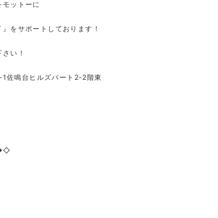
をモットーに
イ』をサポートしております！
下さい！
-1佐鳴台ヒルズパート2-2階東
◆◇