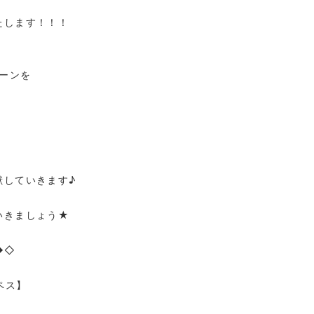
たします！！！
ペーンを
献していきます♪
いきましょう★
◆◇
ペス】