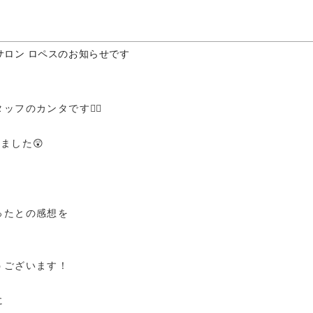
サロン ロペスのお知らせです
のカンタです❤️‍🔥
ました😲
ったとの感想を
うございます！
に