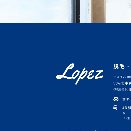
脱毛・
〒432-80
浜松市中央
佐鳴台ヒルズ
無料
JR
き
「佐