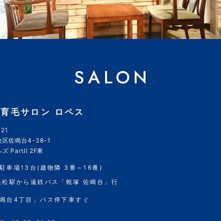
SALON
育毛サロン ロペス
21
区佐鳴台4-38-1
 PartII 2F東
駐車場13台(建物隣 3番～16番)
浜松駅から遠鉄バス「蜆塚 佐鳴台」行
鳴台4丁目」バス停下車すぐ