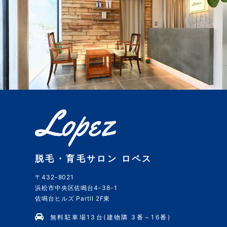
脱毛・育毛サロン ロペス
〒432-8021
浜松市中央区佐鳴台4-38-1
佐鳴台ヒルズ PartII 2F東
無料駐車場13台(建物隣 3番～16番)