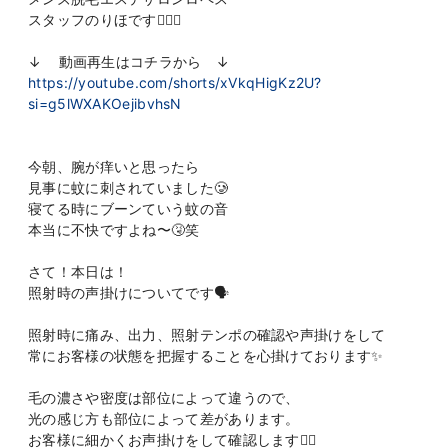
スタッフのりほです👩🏻‍⚕️
↓ 動画再生はコチラから ↓
https://youtube.com/shorts/xVkqHigKz2U?
si=g5lWXAKOejibvhsN
今朝、腕が痒いと思ったら
見事に蚊に刺されていました🥲
寝てる時にブーンていう蚊の音
本当に不快ですよね〜🤧笑
さて！本日は！
照射時の声掛けについてです🗣️
照射時に痛み、出力、照射テンポの確認や声掛けをして
常にお客様の状態を把握することを心掛けております✨
毛の濃さや密度は部位によって違うので、
光の感じ方も部位によって差があります。
お客様に細かくお声掛けをして確認します🙂‍↕️