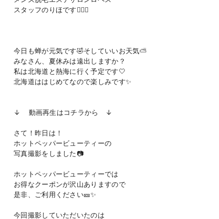
スタッフのりほです👩🏻‍⚕️
今日も蝉が元気です🤣そしていいお天気⛅️
みなさん、夏休みは遠出しますか？
私は北海道と熱海に行く予定です🤍
北海道ははじめてなので楽しみです✨
↓ 動画再生はコチラから ↓
さて！昨日は！
ホットペッパービューティーの
写真撮影をしました📷
ホットペッパービューティーでは
お得なクーポンが沢山ありますので
是非、ご利用ください🎫✨
今回撮影していただいたのは