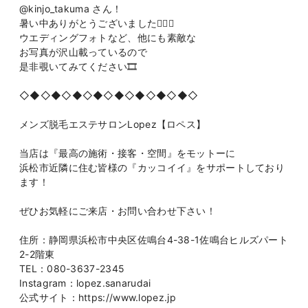
@kinjo_takuma さん！
暑い中ありがとうございました🙂‍↕️✨
ウエディングフォトなど、他にも素敵な
お写真が沢山載っているので
是非覗いてみてください🎞️
◇◆◇◆◇◆◇◆◇◆◇◆◇◆◇◆◇
メンズ脱毛エステサロンLopez【ロペス】
当店は『最高の施術・接客・空間』をモットーに
浜松市近隣に住む皆様の『カッコイイ』をサポートしており
ます！
ぜひお気軽にご来店・お問い合わせ下さい！
住所：静岡県浜松市中央区佐鳴台4-38-1佐鳴台ヒルズパート
2-2階東
TEL：080-3637-2345
Instagram：lopez.sanarudai
公式サイト：https://www.lopez.jp