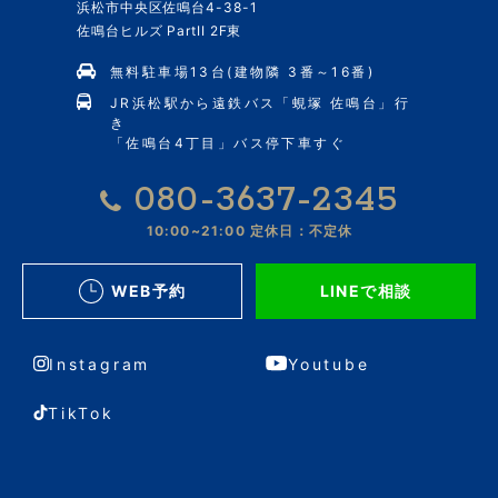
浜松市中央区佐鳴台4-38-1
佐鳴台ヒルズ PartII 2F東
無料駐車場13台(建物隣 3番～16番)
JR浜松駅から遠鉄バス「蜆塚 佐鳴台」行
き
「佐鳴台4丁目」バス停下車すぐ
080-3637-2345
10:00~21:00
定休日：不定休
WEB予約
LINEで相談
Instagram
Youtube
TikTok