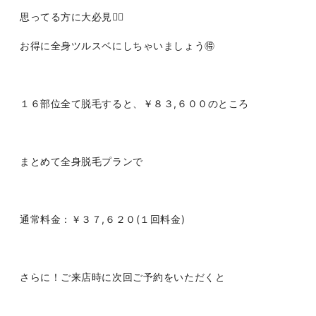
思ってる方に大必見🙂‍↕️
お得に全身ツルスベにしちゃいましょう🉐
１６部位全て脱毛すると、￥８３,６００のところ
まとめて全身脱毛プランで
通常料金：￥３７,６２０(１回料金)
さらに！ご来店時に次回ご予約をいただくと