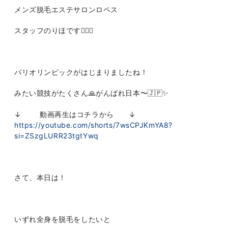
メンズ脱毛エステサロンロペス
スタッフのりほです👩🏻‍⚕️
パリオリンピックがはじまりましたね！
みたい競技がたくさん🙏がんばれ日本〜🇯🇵✨
↓ 動画再生はコチラから ↓
https://youtube.com/shorts/7wsCPJKmYA8?
si=ZSzgLURR23tgtYwq
さて、本日は！
いずれ全身を脱毛をしたいと