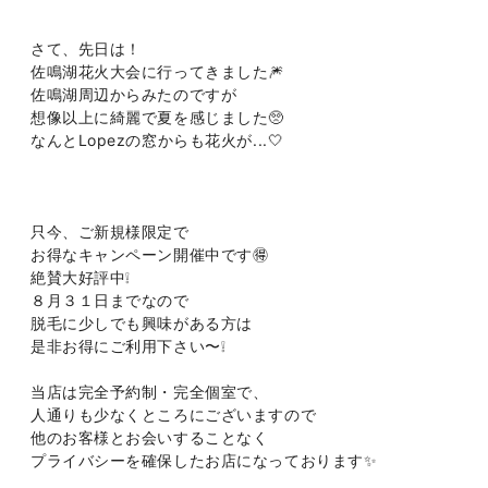
さて、先日は！
佐鳴湖花火大会に行ってきました🎆
佐鳴湖周辺からみたのですが
想像以上に綺麗で夏を感じました🥺
なんとLopezの窓からも花火が...🤍
只今、ご新規様限定で
お得なキャンペーン開催中です🉐
絶賛大好評中❕
８月３１日までなので
脱毛に少しでも興味がある方は
是非お得にご利用下さい〜❕
当店は完全予約制・完全個室で、
人通りも少なくところにございますので
他のお客様とお会いすることなく
プライバシーを確保したお店になっております✨