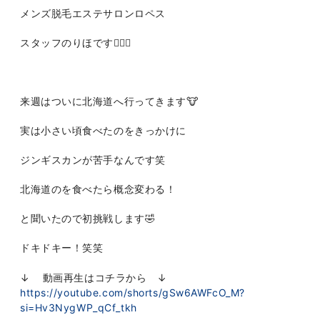
メンズ脱毛エステサロンロペス
スタッフのりほです👩🏻‍⚕️
来週はついに北海道へ行ってきます🐮
実は小さい頃食べたのをきっかけに
ジンギスカンが苦手なんです笑
北海道のを食べたら概念変わる！
と聞いたので初挑戦します🤣
ドキドキー！笑笑
↓ 動画再生はコチラから ↓
https://youtube.com/shorts/gSw6AWFcO_M?
si=Hv3NygWP_qCf_tkh