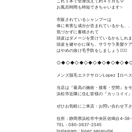
これ１本で全身洗えて約４ヶ月も💡
お風呂時間も時短できちゃいます✨
市販されているシャンプーは
体に有害な成分が含まれているかも、
気づかずに蓄積されて
頭皮はダメージを受けているかもしれま
頭皮を健やかに保ち、サラサラ美髪ケ
はやめの抜け毛予防をしましょう🧑‍⚕️✨
◇◆◇◆◇◆◇◆◇◆◇◆◇◆◇◆
メンズ脱毛エステサロンLopez【ロペ
当店は『最高の施術・接客・空間』を
浜松市近隣に住む皆様の『カッコイイ
ぜひお気軽にご来店・お問い合わせ下
住所：静岡県浜松市中央区佐鳴台4-38-
TEL：080-3637-2345
Instagram：lopez.sanarudai