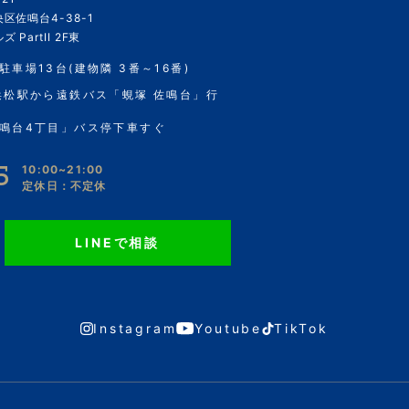
区佐鳴台4-38-1
 PartII 2F東
駐車場13台(建物隣 3番～16番)
浜松駅から遠鉄バス「蜆塚 佐鳴台」行
鳴台4丁目」バス停下車すぐ
5
10:00~21:00
定休日：不定休
LINEで相談
Instagram
Youtube
TikTok