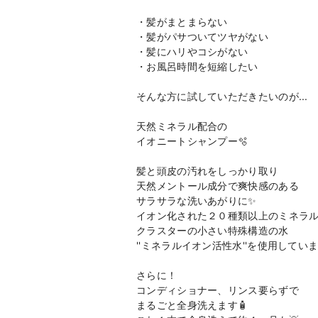
・髪がまとまらない
・髪がパサついてツヤがない
・髪にハリやコシがない
・お風呂時間を短縮したい
そんな方に試していただきたいのが...
天然ミネラル配合の
イオニートシャンプー🫧
髪と頭皮の汚れをしっかり取り
天然メントール成分で爽快感のある
サラサラな洗いあがりに✨
イオン化された２０種類以上のミネラ
クラスターの小さい特殊構造の水
''ミネラルイオン活性水''を使用してい
さらに！
コンディショナー、リンス要らずで
まるごと全身洗えます🧴