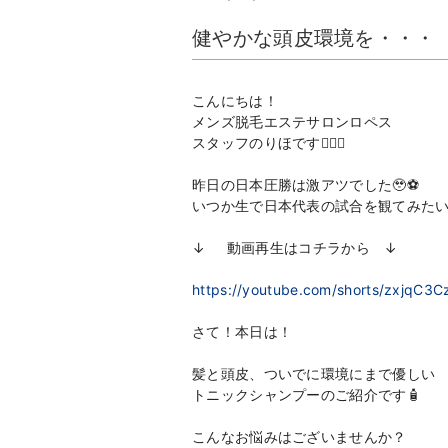
健やかな頭皮環境を・・・
こんにちは！
メンズ脱毛エステサロンロペス
スタッフのりほです👩🏻‍⚕️
昨日の日本圧勝は激アツでした🥹⚽️
いつか生で日本代表の試合を観てみたい
↓ 動画再生はコチラから ↓
https://youtube.com/shorts/zxjqC3C
さて！本日は！
髪と頭皮、ついでに環境にまで優しい
トニックシャンプーのご紹介です🧴
こんなお悩みはございませんか？