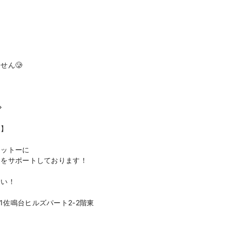
、
せん🥲
ア
◇
ス】
モットーに
』をサポートしております！
さい！
1佐鳴台ヒルズパート2-2階東