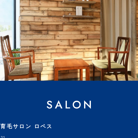
SALON
育毛サロン ロペス
21