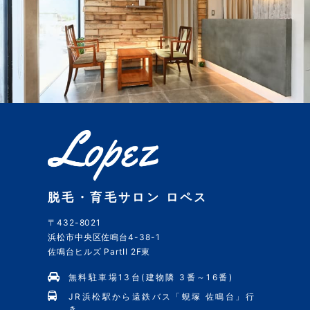
脱毛・育毛サロン ロペス
〒432-8021
浜松市中央区佐鳴台4-38-1
佐鳴台ヒルズ PartII 2F東
無料駐車場13台(建物隣 3番～16番)
JR浜松駅から遠鉄バス「蜆塚 佐鳴台」行
き