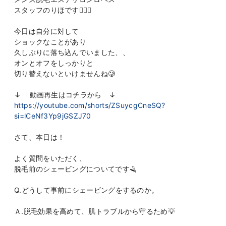
スタッフのりほです👩🏻‍⚕️
今日は自分に対して
ショックなことがあり
久しぶりに落ち込んでいました、、
オンとオフをしっかりと
切り替えないといけませんね🥲
↓ 動画再生はコチラから ↓
https://youtube.com/shorts/ZSuycgCneSQ?
si=lCeNf3Yp9jGSZJ70
さて、本日は！
よく質問をいただく、
脱毛前のシェービングについてです🪒
Q.どうして事前にシェービングをするのか。
Ａ.脱毛効果を高めて、肌トラブルから守るため💡