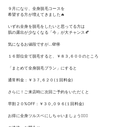
９月になり、全身脱毛コースを
希望する方が増えてきました🔥
いずれ全身を脱毛をしたいと思ってる方は
肌の露出が少なくなる「今」が大チャンス🍂
気になるお値段ですが...🫣🉐
１６部位全て脱毛すると、￥８３,６００のところ
「まとめて全身脱毛プラン」にすると
通常料金：￥３７,６２０(１回料金)
さらに！ご来店時に次回ご予約をいただくと
早割２０%OFF：￥３０,０９６(１回料金)
お得に全身ツルスベにしちゃいましょう💆‍♂️✨