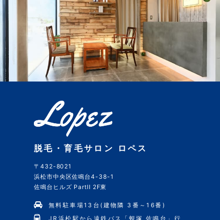
脱毛・育毛サロン ロペス
〒432-8021
浜松市中央区佐鳴台4-38-1
佐鳴台ヒルズ PartII 2F東
無料駐車場13台(建物隣 3番～16番)
JR浜松駅から遠鉄バス「蜆塚 佐鳴台」行