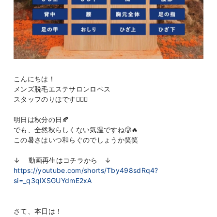
こんにちは！
メンズ脱毛エステサロンロペス
スタッフのりほです👩🏻‍⚕️
明日は秋分の日🍂
でも、全然秋らしくない気温ですね🥲🔥
この暑さはいつ和らぐのでしょうか笑笑
↓ 動画再生はコチラから ↓
https://youtube.com/shorts/Tby498sdRq4?
si=_q3qIXSGUYdmE2xA
さて、本日は！