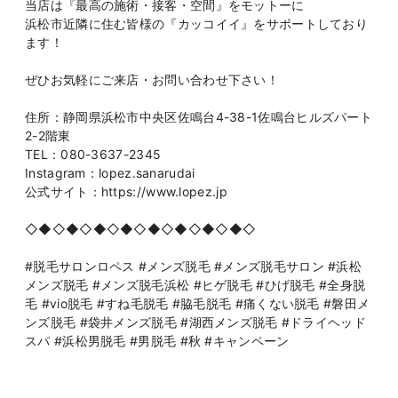
当店は『最高の施術・接客・空間』をモットーに
浜松市近隣に住む皆様の『カッコイイ』をサポートしており
ます！
ぜひお気軽にご来店・お問い合わせ下さい！
住所：静岡県浜松市中央区佐鳴台4-38-1佐鳴台ヒルズパート
2-2階東
TEL：080-3637-2345
Instagram：lopez.sanarudai
公式サイト：https://www.lopez.jp
◇◆◇◆◇◆◇◆◇◆◇◆◇◆◇◆◇
#脱毛サロンロペス #メンズ脱毛 #メンズ脱毛サロン #浜松
メンズ脱毛 #メンズ脱毛浜松 #ヒゲ脱毛 #ひげ脱毛 #全身脱
毛 #vio脱毛 #すね毛脱毛 #脇毛脱毛 #痛くない脱毛 #磐田メ
ンズ脱毛 #袋井メンズ脱毛 #湖西メンズ脱毛 #ドライヘッド
スパ #浜松男脱毛 #男脱毛 #秋 #キャンペーン