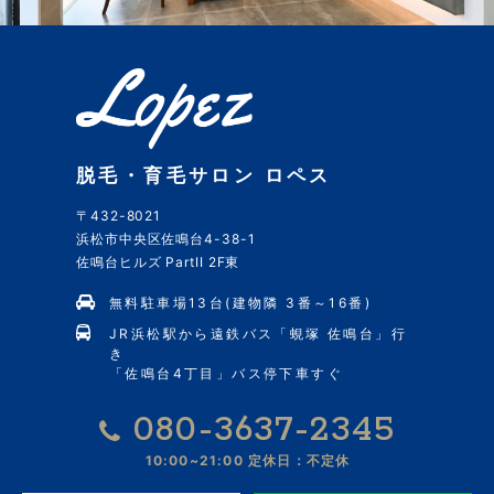
脱毛・育毛サロン ロペス
〒432-8021
浜松市中央区佐鳴台4-38-1
佐鳴台ヒルズ PartII 2F東
無料駐車場13台(建物隣 3番～16番)
JR浜松駅から遠鉄バス「蜆塚 佐鳴台」行
き
「佐鳴台4丁目」バス停下車すぐ
080-3637-2345
10:00~21:00
定休日：不定休