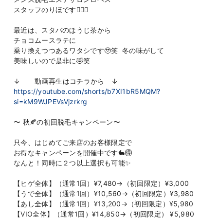
スタッフのりほです👩🏻‍⚕️
最近は、スタバのほうじ茶から
チョコムースラテに
乗り換えつつあるワタシです🥹笑 冬の味がして
美味しいので是非に🤣笑
↓ 動画再生はコチラから ↓
https://youtube.com/shorts/b7XI1bR5MQM?
si=kM9WJPEVsVjzrkrg
〜 秋🍂の初回脱毛キャンペーン〜
只今、はじめてご来店のお客様限定で
お得なキャンペーンを開催中です🐇🉐
なんと！同時に２つ以上選択も可能✨
【ヒゲ全体】（通常1回）¥7,480→（初回限定）¥3,000
【うで全体】（通常1回）¥10,560→（初回限定）¥3,980
【あし全体】（通常1回）¥13,200→（初回限定）¥5,980
【VIO全体】（通常1回）¥14,850→（初回限定） ¥5,980