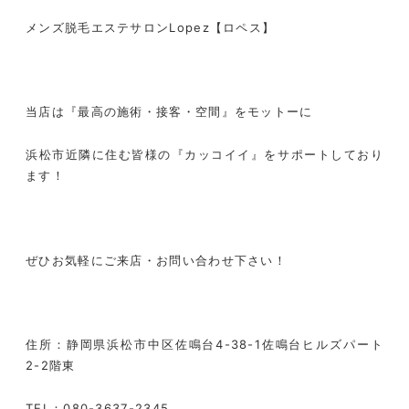
メンズ脱毛エステサロン
Lopez
【ロペス】
当店は『最高の施術・接客・空間』をモットーに
浜松市近隣に住む皆様の『カッコイイ』をサポートしており
ます！
ぜひお気軽にご来店・お問い合わせ下さい！
住所：静岡県浜松市中区佐鳴台
4-38-1
佐鳴台ヒルズパート
2-2
階東
TEL
：
080-3637-2345