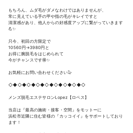
もちろん、ムダ毛がダメなわけではありませんが、
常に見えている手の甲や指の毛がキレイですと
清潔感があり、他人からの好感度アップに繋がっていきます
💪✨
只今、初回の方限定で
10560円→3980円と
お得に腕脱毛をはじめられて
今がチャンスです🉐✨
お気軽にお問い合わせください🦭
◇◆◇◆◇◆◇◆◇◆◇◆◇◆◇◆◇
メンズ脱毛エステサロンLopez【ロペス】
当店は『最高の施術・接客・空間』をモットーに
浜松市近隣に住む皆様の『カッコイイ』をサポートしており
ます！