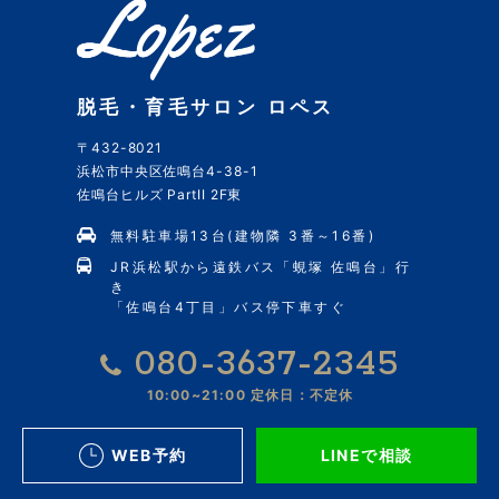
脱毛・育毛サロン ロペス
〒432-8021
浜松市中央区佐鳴台4-38-1
佐鳴台ヒルズ PartII 2F東
無料駐車場13台(建物隣 3番～16番)
JR浜松駅から遠鉄バス「蜆塚 佐鳴台」行
き
「佐鳴台4丁目」バス停下車すぐ
080-3637-2345
10:00~21:00
定休日：不定休
WEB予約
LINEで相談