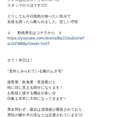
スタッフのりほです👩🏻‍⚕️
どうしても今日焼肉が食べたい気分で
友達を誘ったら断られました、悲しい🥹笑
↓ 動画再生はコチラから ↓
https://youtube.com/shorts/BqCCduDzIrw?
si=XZWB8pOmskl-5v0T
さて！本日は！
''意外とみられている腕のムダ毛''
接客業・飲食業・美容業だと
特に目に見える部分になります！
お客様と接する機会が多い分
印象も非常に大切になってきます✨
男女問わず、最近は清潔感が重視されており、
男性の腕や手の毛などは忌避されています🙂‍↕️