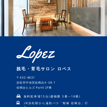
脱毛・育毛サロン ロペス
〒432-8021
浜松市中央区佐鳴台4-38-1
佐鳴台ヒルズ PartII 2F東
無料駐車場13台(建物隣 3番～16番)
JR浜松駅から遠鉄バス「蜆塚 佐鳴台」行