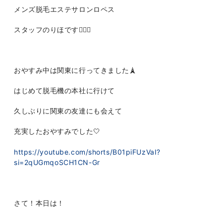
メンズ脱毛エステサロンロペス
スタッフのりほです👩🏻‍⚕️
おやすみ中は関東に行ってきました🗼
はじめて脱毛機の本社に行けて
久しぶりに関東の友達にも会えて
充実したおやすみでした🤍
https://youtube.com/shorts/B01piFUzVaI?
si=2qUGmqoSCH1CN-Gr
さて！本日は！