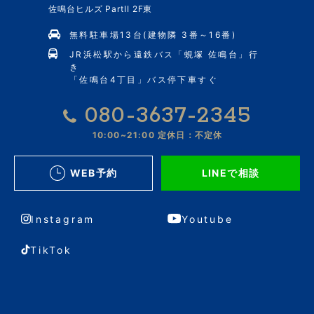
佐鳴台ヒルズ PartII 2F東
無料駐車場13台(建物隣 3番～16番)
JR浜松駅から遠鉄バス「蜆塚 佐鳴台」行
き
「佐鳴台4丁目」バス停下車すぐ
080-3637-2345
10:00~21:00
定休日：不定休
WEB予約
LINEで相談
Instagram
Youtube
TikTok