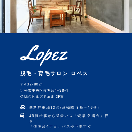
脱毛・育毛サロン ロペス
〒432-8021
浜松市中央区佐鳴台4-38-1
佐鳴台ヒルズ PartII 2F東
無料駐車場13台(建物隣 3番～16番)
JR浜松駅から遠鉄バス「蜆塚 佐鳴台」行
き
「佐鳴台4丁目」バス停下車すぐ