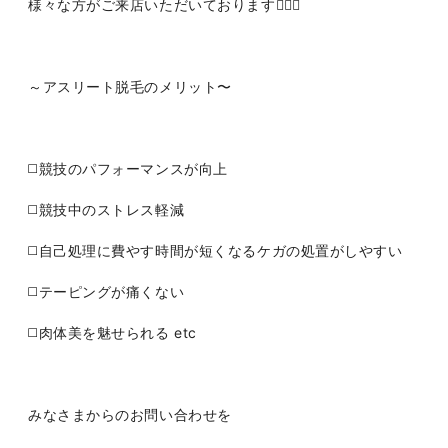
様々な方がご来店いただいております🙂‍↕️✨
～アスリート脱毛のメリット〜
◻️競技のパフォーマンスが向上
◻️競技中のストレス軽減
◻️自己処理に費やす時間が短くなるケガの処置がしやすい
◻️テーピングが痛くない
◻️肉体美を魅せられる etc
みなさまからのお問い合わせを