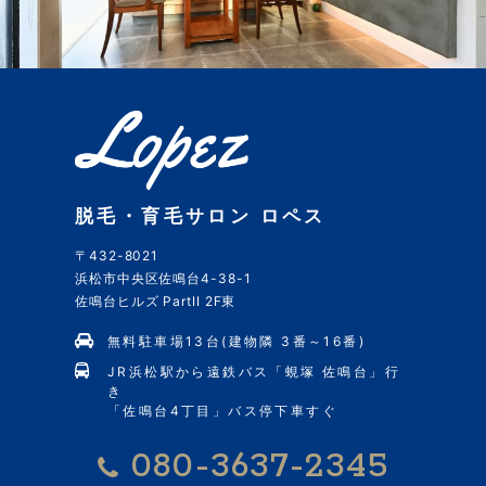
脱毛・育毛サロン ロペス
〒432-8021
浜松市中央区佐鳴台4-38-1
佐鳴台ヒルズ PartII 2F東
無料駐車場13台(建物隣 3番～16番)
JR浜松駅から遠鉄バス「蜆塚 佐鳴台」行
き
「佐鳴台4丁目」バス停下車すぐ
080-3637-2345