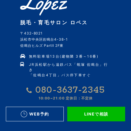
脱毛・育毛サロン ロペス
〒432-8021
浜松市中央区佐鳴台4-38-1
佐鳴台ヒルズ PartII 2F東
無料駐車場13台(建物隣 3番～16番)
JR浜松駅から遠鉄バス「蜆塚 佐鳴台」行
き
「佐鳴台4丁目」バス停下車すぐ
080-3637-2345
10:00~21:00
定休日：不定休
WEB予約
LINEで相談