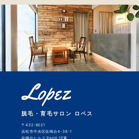
脱毛・育毛サロン ロペス
〒432-8021
浜松市中央区佐鳴台4-38-1
佐鳴台ヒルズ PartII 2F東