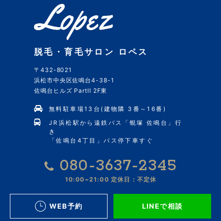
脱毛・育毛サロン ロペス
〒432-8021
浜松市中央区佐鳴台4-38-1
佐鳴台ヒルズ PartII 2F東
無料駐車場13台(建物隣 3番～16番)
JR浜松駅から遠鉄バス「蜆塚 佐鳴台」行
き
「佐鳴台4丁目」バス停下車すぐ
080-3637-2345
10:00~21:00
定休日：不定休
WEB予約
LINEで相談