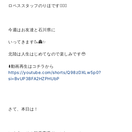
ロペススタッフのりほです👩🏻‍⚕️
今週はお友達と石川県に
いってきます🍶🏯✨
北陸は人生はじめてなので楽しみです🥹
⬇️動画再生はコチラから
https://youtube.com/shorts/Q98zDXLw5p0?
si=BvUP3BFA2HZPHUbP
さて、本日は！