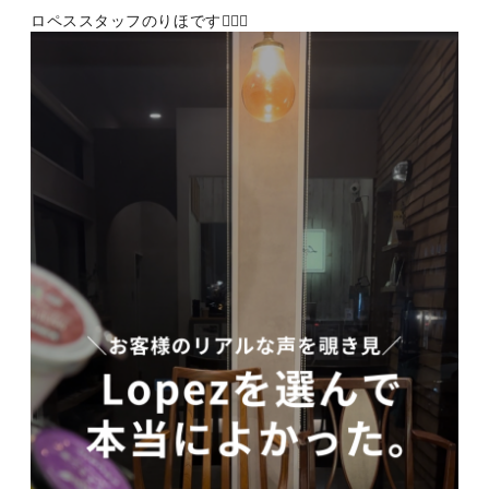
ロペススタッフのりほです👩🏻‍⚕️