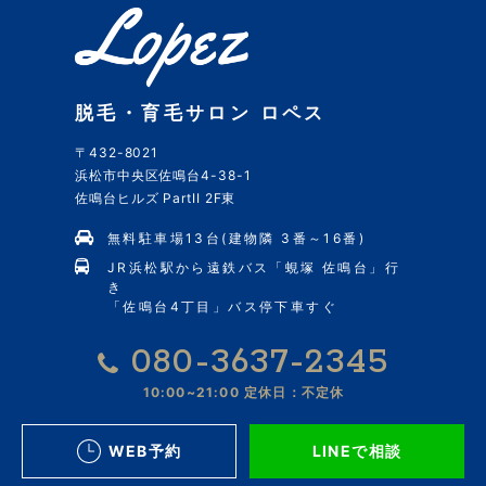
脱毛・育毛サロン ロペス
〒432-8021
浜松市中央区佐鳴台4-38-1
佐鳴台ヒルズ PartII 2F東
無料駐車場13台(建物隣 3番～16番)
JR浜松駅から遠鉄バス「蜆塚 佐鳴台」行
き
「佐鳴台4丁目」バス停下車すぐ
080-3637-2345
10:00~21:00
定休日：不定休
WEB予約
LINEで相談