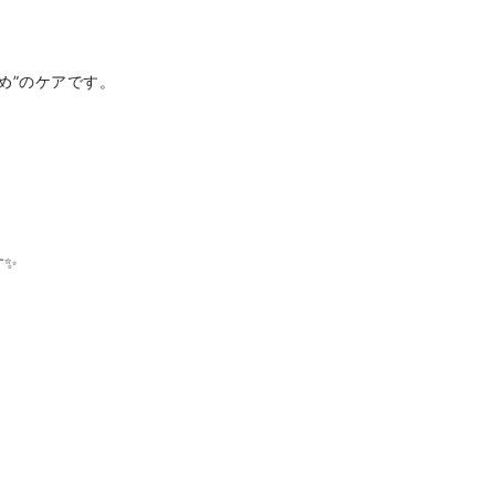
め”のケアです。
す✨