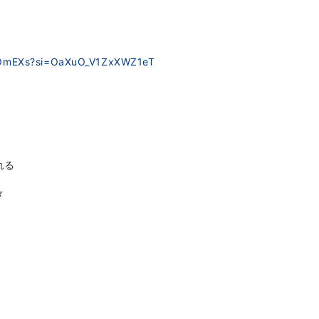
jbOmEXs?si=OaXuO_V1ZxXWZ1eT
れる
