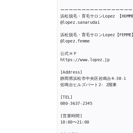
ーーーーーーーーーーーーーーーーー

浜松脱毛・育毛サロンLopez 【HOMME
@lopez.sanarudai 

浜松脱毛・育毛サロンLopez【FEMME】
@lopez.femme 

公式ＨＰ

https://www.lopez.jp

[Address]

静岡県浜松市中央区佐鳴台4-38-1

佐鳴台ヒルズパート2- 2階東

[TEL]

080-3637-2345

[営業時間]

10:00〜21:00
