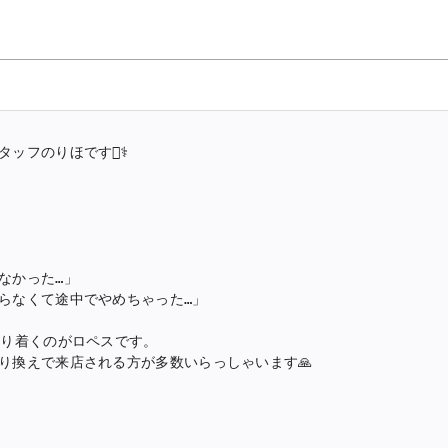
フのりほです👩‍⚕️
かった…」

らなくて途中でやめちゃった…」

り着くのがロペスです。

り換えで来店される方が多数いらっしゃいます
🙏