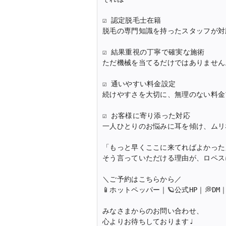
☑ 認定脱毛士在籍

脱毛の専門知識を持ったスタッフが対
☑ 結果重視の丁寧で確実な施術

ただ機械を当てるだけではありません
☑ 通いやすい料金設定

続けやすさを大切に、無理のない料金
☑ お客様に寄り添った対応

一人ひとりのお悩みに耳を傾け、ムリ
「もっと早くここに来てればよかった」
そう言っていただける理由が、ロペス
📱
ホットペッパー｜
🪐
公式HP｜
💭
DM
みなさまからのお問い合わせ、

心よりお待ちしております♩
