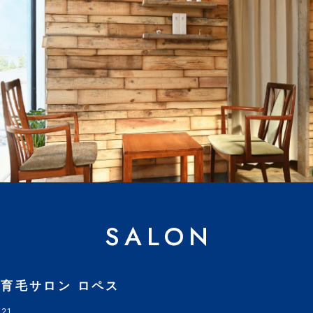
SALON
育毛サロン ロペス
21