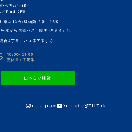
区佐鳴台4-38-1
 PartII 2F東
駐車場13台(建物隣 3番～16番)
浜松駅から遠鉄バス「蜆塚 佐鳴台」行
鳴台4丁目」バス停下車すぐ
5
10:00~21:00
定休日：不定休
LINEで相談
Instagram
Youtube
TikTok