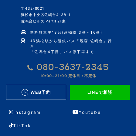
〒432-8021
浜松市中央区佐鳴台4-38-1
佐鳴台ヒルズ PartII 2F東
無料駐車場13台(建物隣 3番～16番)
JR浜松駅から遠鉄バス「蜆塚 佐鳴台」行
き
「佐鳴台4丁目」バス停下車すぐ
080-3637-2345
10:00~21:00
定休日：不定休
WEB予約
LINEで相談
Instagram
Youtube
TikTok