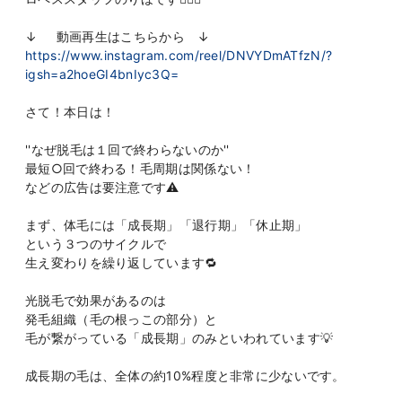
↓ 動画再生はこちらから ↓
https://www.instagram.com/reel/DNVYDmATfzN/?
igsh=a2hoeGI4bnIyc3Q=
さて！本日は！
''なぜ脱毛は１回で終わらないのか''
最短○回で終わる！毛周期は関係ない！
などの広告は要注意です⚠️
まず、体毛には「成長期」「退行期」「休止期」
という３つのサイクルで
生え変わりを繰り返しています🔁
光脱毛で効果があるのは
発毛組織（毛の根っこの部分）と
毛が繋がっている「成長期」のみといわれています💡
成長期の毛は、全体の約10%程度と非常に少ないです。