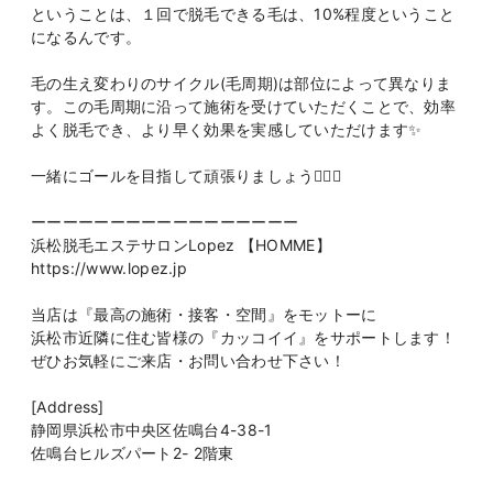
ということは、１回で脱毛できる毛は、10%程度ということ
になるんです。
毛の生え変わりのサイクル(毛周期)は部位によって異なりま
す。この毛周期に沿って施術を受けていただくことで、効率
よく脱毛でき、より早く効果を実感していただけます✨
一緒にゴールを目指して頑張りましょう🙂‍↕️✨
ーーーーーーーーーーーーーーーーー
浜松脱毛エステサロンLopez 【HOMME】
https://www.lopez.jp
当店は『最高の施術・接客・空間』をモットーに
浜松市近隣に住む皆様の『カッコイイ』をサポートします！
ぜひお気軽にご来店・お問い合わせ下さい！
[Address]
静岡県浜松市中央区佐鳴台4-38-1
佐鳴台ヒルズパート2- 2階東