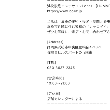
ーーーーーーーーーーーーーーーーー
浜松脱毛エステサロンLopez 【HOMM
https://www.lopez.jp
当店は『最高の施術・接客・空間』を
浜松市近隣に住む皆様の『カッコイイ
ぜひお気軽にご来店・お問い合わせ下
[Address]
静岡県浜松市中央区佐鳴台4-38-1
佐鳴台ヒルズパート2- 2階東
[TEL]
080-3637-2345
[営業時間]
10:00〜21:00
[定休日]
店舗カレンダーによる
ーーーーーーーーーーーーーーーーー