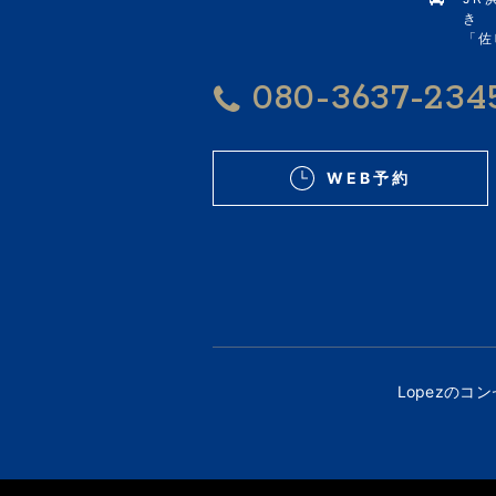
き
「佐
080-3637-234
WEB予約
Lopezのコ