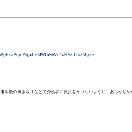
/DNaWpRxzPqm/?igsh=MWt5MWx4cHAzdzkzMg==
、排泄後の拭き取りなどで介護者に負担をかけないように、あらかじめ
。