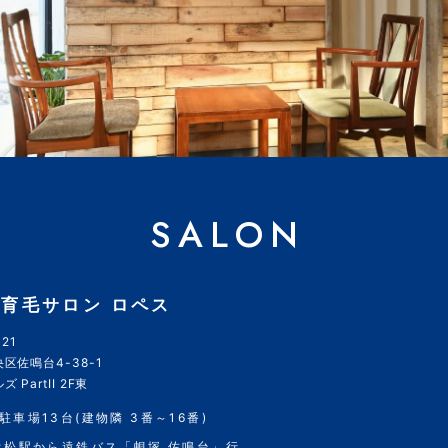
SALON
育毛サロン ロペス
21
区佐鳴台4-38-1
 PartII 2F東
駐車場13台(建物隣 3番～16番)
浜松駅から遠鉄バス「蜆塚 佐鳴台」行