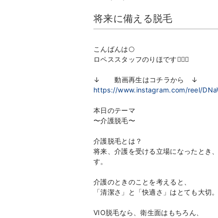
将来に備える脱毛
こんばんは🌕
ロペススタッフのりほです👩🏻‍⚕️
↓ 動画再生はコチラから ↓
https://www.instagram.com/reel
本日のテーマ
〜介護脱毛〜
介護脱毛とは？
将来、介護を受ける立場になったとき
す。
介護のときのことを考えると、
「清潔さ」と「快適さ」はとても大切
VIO脱毛なら、衛生面はもちろん、