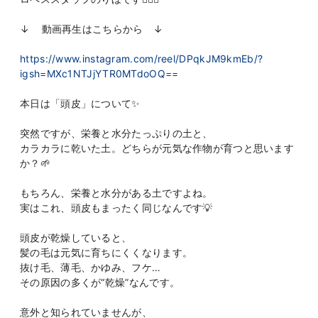
↓ 動画再生はこちらから ↓
https://www.instagram.com/reel/DPqkJM9kmEb/?
igsh=MXc1NTJjYTR0MTdoOQ==
本日は「頭皮」について✨
突然ですが、栄養と水分たっぷりの土と、
カラカラに乾いた土。どちらが元気な作物が育つと思います
か？🌱
もちろん、栄養と水分がある土ですよね。
実はこれ、頭皮もまったく同じなんです💡
頭皮が乾燥していると、
髪の毛は元気に育ちにくくなります。
抜け毛、薄毛、かゆみ、フケ…
その原因の多くが“乾燥”なんです。
意外と知られていませんが、