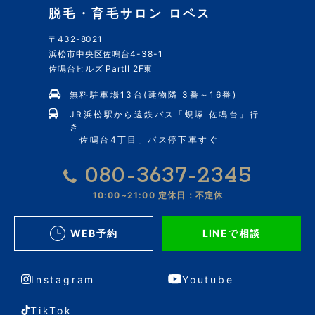
脱毛・育毛サロン ロペス
〒432-8021
浜松市中央区佐鳴台4-38-1
佐鳴台ヒルズ PartII 2F東
無料駐車場13台(建物隣 3番～16番)
JR浜松駅から遠鉄バス「蜆塚 佐鳴台」行
き
「佐鳴台4丁目」バス停下車すぐ
080-3637-2345
10:00~21:00
定休日：不定休
WEB予約
LINEで相談
Instagram
Youtube
TikTok