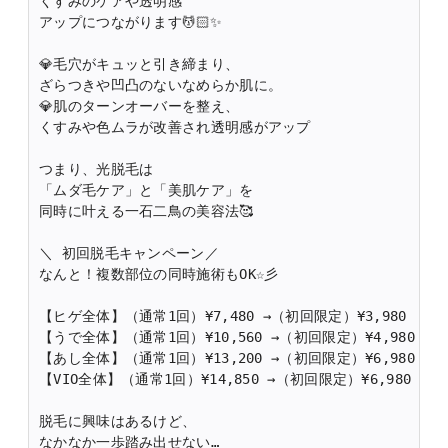
くすみのケアや透明感
アップにつながります💆🏻✨
💎毛穴がキュッと引き締まり、
ざらつきや凹凸のないなめらか肌に。
💎肌のターンオーバーを整え、
くすみや色ムラが改善され透明感がアップ
つまり、光脱毛は
「ムダ毛ケア」と「美肌ケア」を
同時に叶える一石二鳥の美容法🥰
＼ 初回脱毛キャンペーン／
なんと！複数部位の同時施術もOK☆彡
【ヒゲ全体】（通常1回）¥7,480 →（初回限定）¥3,980
【うで全体】（通常1回）¥10,560 →（初回限定）¥4,980
【あし全体】（通常1回）¥13,200 →（初回限定）¥6,980
【VIO全体】（通常1回）¥14,850 →（初回限定）¥6,980
脱毛に興味はあるけど、
なかなか一歩踏み出せない…