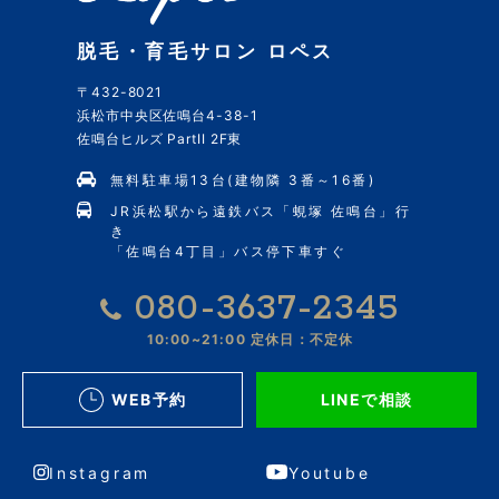
脱毛・育毛サロン ロペス
〒432-8021
浜松市中央区佐鳴台4-38-1
佐鳴台ヒルズ PartII 2F東
無料駐車場13台(建物隣 3番～16番)
JR浜松駅から遠鉄バス「蜆塚 佐鳴台」行
き
「佐鳴台4丁目」バス停下車すぐ
080-3637-2345
10:00~21:00
定休日：不定休
WEB予約
LINEで相談
Instagram
Youtube