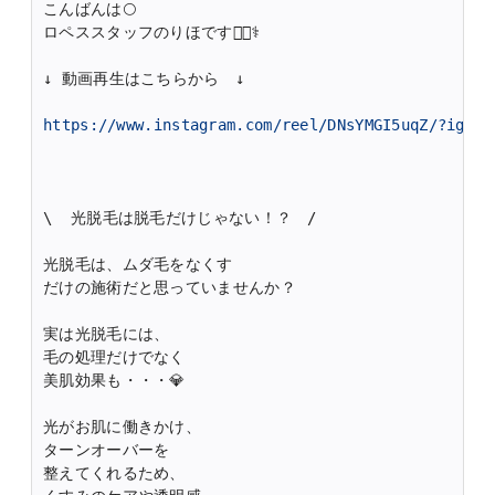
こんばんは🌕
ロペススタッフのりほです👩🏻‍⚕️
↓ 動画再生はこちらから　↓
https://www.instagram.com/reel/DNsYMGI5uqZ/?igsh=
\  光脱毛は脱毛だけじゃない！？　/
光脱毛は、ムダ毛をなくす
だけの施術だと思っていませんか？
実は光脱毛には、
毛の処理だけでなく
美肌効果も・・・💎
光がお肌に働きかけ、
ターンオーバーを
整えてくれるため、