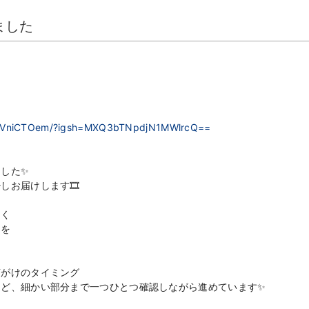
ました
DYwVniCTOem/?igsh=MXQ3bTNpdjN1MWlrcQ==
した✨
お届けします🎞️
なく
とを
声がけのタイミング
など、細かい部分まで一つひとつ確認しながら進めています✨