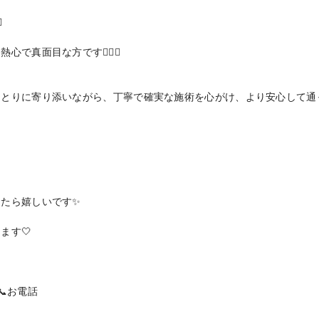
る
️
で真面目な方です🧑‍⚕️✨
ひとりに寄り添いながら、丁寧で確実な施術を心がけ、より安心して通
けたら嬉しいです✨
ます🤍
📞お電話