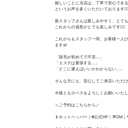
嬉しいことに当店は、丁寧で安心でき
というお声を多くいただいております🙇‍♀
新スタッフさんは親しみやすく、とても熱心
これからの成長がとても楽しみです🙂‍↕️
これからもスタッフ一同、お客様一人
ます🌿
「脱毛が初めてで不安…」
「エステは緊張する…」
「どこに通えばいいかわからない…」
そんな方にも、安心してご来店いただ
今後ともロペスをよろしくお願いいたし
＼ご予約はこちらから／
📱ホットペッパー｜🌐公式HP｜💬DM｜