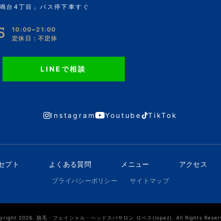
鳴台4丁目」バス停下車すぐ
5
10:00~21:00
定休日：不定休
LINEで相談
Instagram
Youtube
TikTok
ンセプト
よくある質問
メニュー
アクセス
プライバシーポリシー
サイトマップ
yright 2026. 脱毛・フェイシャル・ヘッドスパサロン ロペス(lopez). All Rights Reser