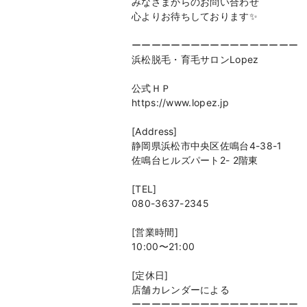
みなさまからのお問い合わせ
心よりお待ちしております✨
ーーーーーーーーーーーーーーーーー
浜松脱毛・育毛サロンLopez
公式ＨＰ
https://www.lopez.jp
[Address]
静岡県浜松市中央区佐鳴台4-38-1
佐鳴台ヒルズパート2- 2階東
[TEL]
080-3637-2345
[営業時間]
10:00〜21:00
[定休日]
店舗カレンダーによる
ーーーーーーーーーーーーーーーーー