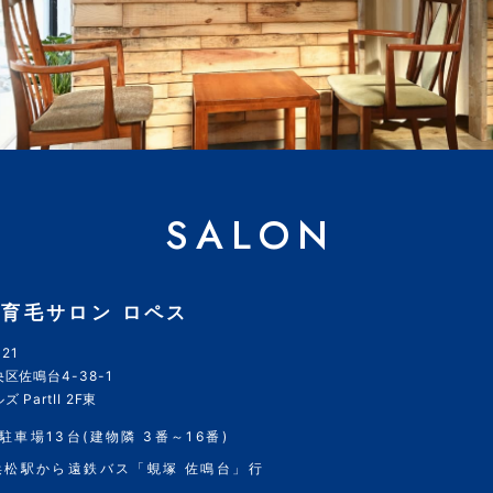
SALON
育毛サロン ロペス
21
区佐鳴台4-38-1
 PartII 2F東
駐車場13台(建物隣 3番～16番)
浜松駅から遠鉄バス「蜆塚 佐鳴台」行