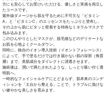
方にも安心してお受けいただける、優しさと実感を両立し
たコースです。
紫外線ダメージから肌を守るために不可欠な「ビタミン
A」と「ビタミンC」のエッセンスをたっぷりと塗布し、
その上から肌にピタッと密着する特殊なミネラルマスクで
包み込みます。
このひんやりとしたマスクが、脱毛後などのデリケートな
お肌を心地よくクールダウン。
同時に、独自のイオン導入技術（イオントフォレーシス）
によって、手で塗るだけでは行き届かない肌の深部（角質
層）まで、美肌成分をダイレクトに浸透させます。
施術後は、潤いで満たされたような、しっとり吸い付く透
明肌へ。
一時的なフェイシャルケアにとどまらず、肌本来のコンデ
ィションを「土台から整える」ことで、トラブルに負けな
い健やかな美しさを育みます。