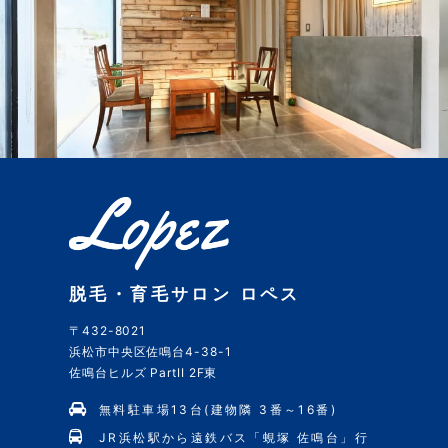
脱毛・育毛サロン ロペス
〒432-8021
浜松市中央区佐鳴台4-38-1
佐鳴台ヒルズ PartII 2F東
無料駐車場13台(建物隣 3番～16番)
JR浜松駅から遠鉄バス「蜆塚 佐鳴台」行