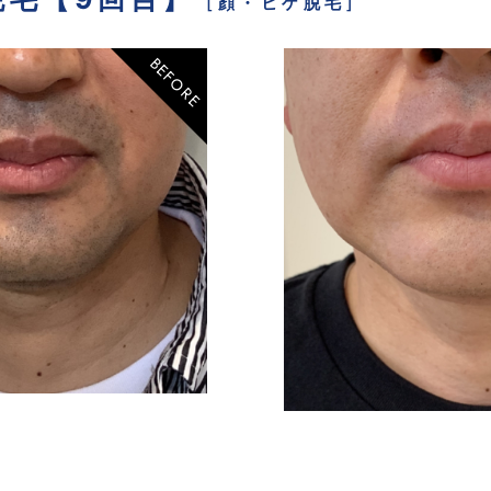
[
顔・ヒゲ脱毛
]