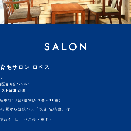
SALON
育毛サロン ロペス
21
区佐鳴台4-38-1
 PartII 2F東
駐車場13台(建物隣 3番～16番)
浜松駅から遠鉄バス「蜆塚 佐鳴台」行
鳴台4丁目」バス停下車すぐ