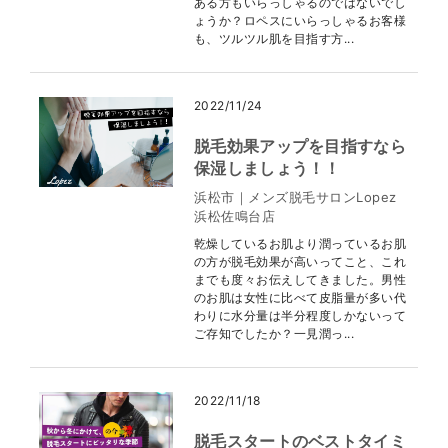
ある方もいらっしゃるのではないでし
ょうか？ロペスにいらっしゃるお客様
も、ツルツル肌を目指す方...
2022/11/24
脱毛効果アップを目指すなら
保湿しましょう！！
浜松市｜メンズ脱毛サロンLopez
浜松佐鳴台店
乾燥しているお肌より潤っているお肌
の方が脱毛効果が高いってこと、これ
までも度々お伝えしてきました。男性
のお肌は女性に比べて皮脂量が多い代
わりに水分量は半分程度しかないって
ご存知でしたか？一見潤っ...
2022/11/18
脱毛スタートのベストタイミ