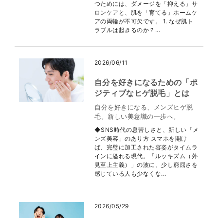
つためには、ダメージを「抑える」サ
ロンケアと、肌を「育てる」ホームケ
アの両輪が不可欠です。 1. なぜ肌ト
ラブルは起きるのか？...
2026/06/11
自分を好きになるための「ポ
ジティブなヒゲ脱毛」とは
自分を好きになる、メンズヒゲ脱
毛。新しい美意識の一歩へ。
◆SNS時代の息苦しさと、新しい「メ
ンズ美容」のあり方 スマホを開け
ば、完璧に加工された容姿がタイムラ
インに溢れる現代。「ルッキズム（外
見至上主義）」の波に、少し窮屈さを
感じている人も少なくな...
2026/05/29