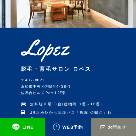
脱毛・育毛サロン ロペス
〒432-8021
浜松市中央区佐鳴台4-38-1
佐鳴台ヒルズ PartII 2F東
無料駐車場13台(建物隣 3番～16番)
JR浜松駅から遠鉄バス「蜆塚 佐鳴台」行
き
「佐鳴台4丁目」バス停下車すぐ
LINE
WEB予約
お問合せ