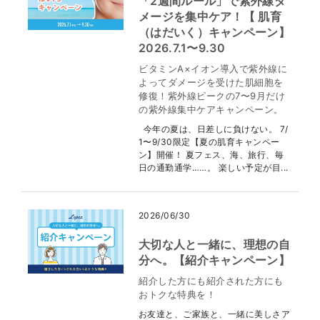
「2週間ルール」で紫外線ダ
メージを集中ケア！【 肌育
（はだいく）キャンペーン】
2026.7.1〜9.30
ビタミンA×イオン導入で紫外線に
よってダメージを受けた肌細胞を
修復！紫外線ピークの7〜9月だけ
の紫外線集中ケアキャンペーン。
今年の夏は、日差しに負けない。 7/
1〜9/30限定【夏の肌育キャンペー
ン】開催！ 夏フェス、海、旅行、毎
日の通勤通学……。 楽しい予定が目...
2026/06/30
大切な人と一緒に、理想の自
分へ。【紹介キャンペーン】
紹介した方にも紹介された方にも
おトクな特典を！
お友達と、ご家族と、一緒に美しさア