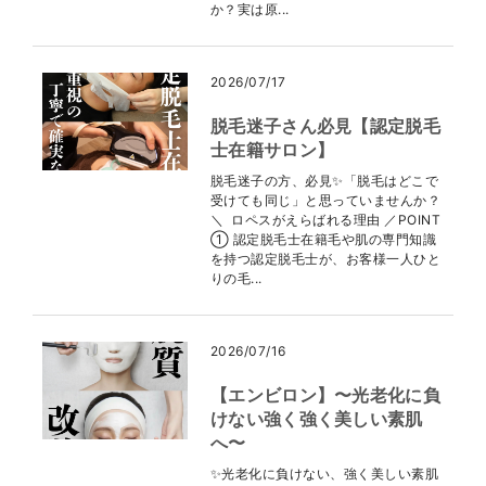
か？実は原...
2026/07/17
脱毛迷子さん必見【認定脱毛
士在籍サロン】
脱毛迷子の方、必見✨「脱毛はどこで
受けても同じ」と思っていませんか？
＼ ロペスがえらばれる理由 ／POINT
① 認定脱毛士在籍毛や肌の専門知識
を持つ認定脱毛士が、お客様一人ひと
りの毛...
2026/07/16
【エンビロン】〜光老化に負
けない強く強く美しい素肌
へ〜
✨光老化に負けない、強く美しい素肌