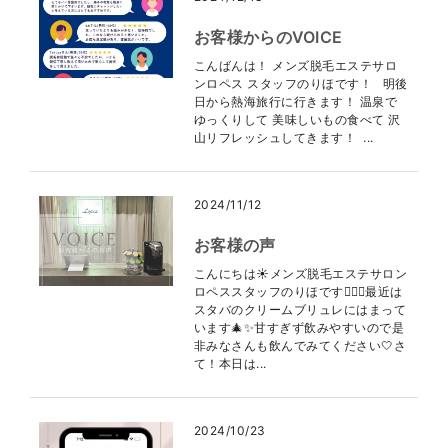
お客様からのVOICE
こんばんは！ メンズ脱毛エステサロ
ンロペス スタッフのりほです！ 明後
日から熱海旅行に行きます！ 温泉で
ゆっくりして 美味しいもの食べて 沢
山リフレッシュしてきます！ ...
2024/11/12
お客様の声
こんにちは☀メンズ脱毛エステサロン
ロペススタッフのりほです👩🏻‍⚕️最近は
スタバのクリームブリュレにはまって
います🎄✨甘すぎず飲みやすいので是
非みなさんも飲んでみてください🤍さ
て！本日は...
2024/10/23