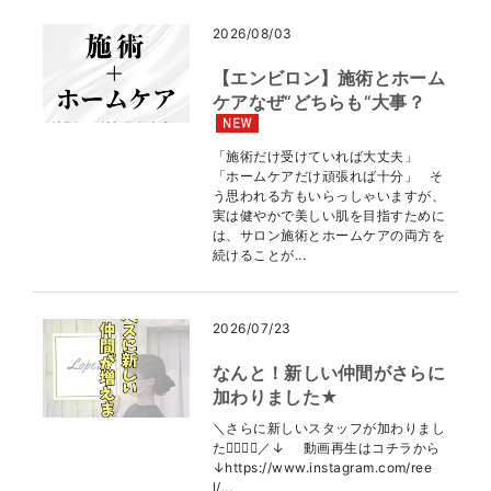
2026/08/03
【エンビロン】施術とホーム
ケアなぜ“どちらも“大事？
「施術だけ受けていれば大丈夫」
「ホームケアだけ頑張れば十分」 そ
う思われる方もいらっしゃいますが、
実は健やかで美しい肌を目指すために
は、サロン施術とホームケアの両方を
続けることが...
2026/07/23
なんと！新しい仲間がさらに
加わりました★
＼さらに新しいスタッフが加わりまし
た👩🏻‍⚕️✨／↓ 動画再生はコチラから
↓https://www.instagram.com/ree
l/...