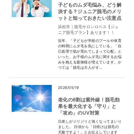
子どものムダ毛悩み、どう解
決する？ジュニア脱毛のメリ
ットと知っておきたい注意点
浜松市｜脱毛サロンロペス【ジュ
ニア脱毛プラン】あります！！
近年、「子どもが学校のプールや体育
の時間にムダ毛を気にしている」「自
己処理で肌が荒れてしまって心配」と
いった、お子様のムダ毛に関するお悩
みを抱える親御様が増えています。か
つては「脱毛は大人がす...
2026/05/19
老化の8割は紫外線！脱毛効
果を最大化する「守り」と
「攻め」のUV対策
日差しがジリジリと強くなってまいり
ました。 日頃から「日焼けは脱毛の
天敵ですよ！」とお伝えしています