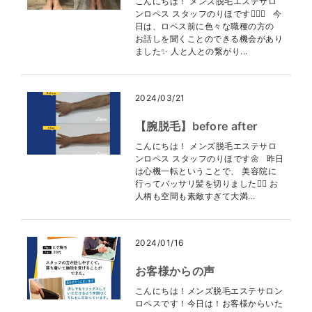
こんにちは！ メンズ脱毛エステサロ
ンロペス スタッフのりほです👩🏻‍⚕️ 今
日は、ロペス前に色々な職種の方の
お話しを聞くことのできる機会があり
ました✨ 人と人との繋がり...
2024/03/21
【腕脱毛】before after
こんにちは！ メンズ脱毛エステサロ
ンロペス スタッフのりほです🌼 昨日
は心機一転ということで、 美容院に
行ってバッサリ髪を切りました💇‍♀️ お
人柄も空間も素敵すぎて大満...
2024/01/16
お客様からの声
こんにちは！メンズ脱毛エステサロン
ロペスです！今日は！お客様からいた