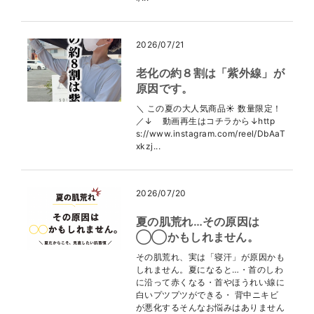
2026/07/21
老化の約８割は「紫外線」が
原因です。
＼ この夏の大人気商品☀️ 数量限定！
／↓ 動画再生はコチラから↓http
s://www.instagram.com/reel/DbAaT
xkzj...
2026/07/20
夏の肌荒れ…その原因は
◯◯かもしれません。
その肌荒れ、実は「寝汗」が原因かも
しれません。夏になると…・首のしわ
に沿って赤くなる・首やほうれい線に
白いプツプツができる・ 背中ニキビ
が悪化するそんなお悩みはありません