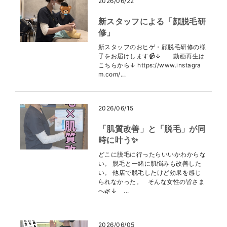
2026/06/22
新スタッフによる「顔脱毛研
修」
新スタッフのおヒゲ・顔脱毛研修の様
子をお届けします📹↓ 動画再生は
こちらから↓ https://www.instagra
m.com/...
2026/06/15
「肌質改善」と「脱毛」が同
時に叶う✨
どこに脱毛に行ったらいいかわからな
い。 脱毛と一緒に肌悩みも改善した
い。 他店で脱毛したけど効果を感じ
られなかった。 そんな女性の皆さま
へ🌿↓ ...
2026/06/05