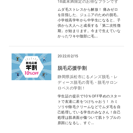
18歳未満限定のお得なプランです
ムダ毛ストレスから解放！ 痛みゼロ
を目指した、ジュニアのための脱毛。
小学校高学年から中学生になると、子
供から大人へと成長する「第二次性徴
期」が始まります。今まで生えていな
かったワキや陰部に毛...
2022/02/15
脱毛応援学割
静岡県浜松市にるメンズ脱毛・レ
ディース脱毛の育毛・脱毛サロン
ロペスの学割！
学生証の提示で10％OFF早めのスター
トで友達に差をつけちゃおう！ カミ
ソリや除毛クリームなどでムダ毛を自
己処理している学生のみなさん！自己
処理は肌表面が傷ついて肌トラブルの
原因になるし、すぐ...