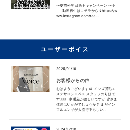
〜夏前☀️初回脱毛キャンペーン 〜↓
動画再生はコチラから↓https://w
ww.instagram.com/ree...
ユーザーボイス
2025/01/19
お客様からの声
おはようございます⛅️ メンズ脱毛エ
ステサロンロペス スタッフのりほで
す👩🏻‍⚕️ 寒暖差が激しいですが 皆さま
体調はいかがでしょうか？ まだイン
フルエンザが大流行中らしい...
2024/12/18