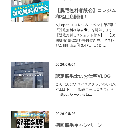
【脱毛無料相談会】コレジム
和地山店開催！
＼Lopez × コレジム イベント第2弾／
「脱毛無料相談会🗣️」を開催します✨
【脱毛お試し3ショット付き】＋【次
回脱毛1部位無料特典付き🎁】📍コレ
ジム和地山店🗓 6月7日(日)⏰ ...
2026/06/01
認定脱毛士のお仕事VLOG
こんばんは🌕 ロペススタッフのりほで
す👩🏻‍⚕️ ↓ 動画再生はコチラから
↓https://www.insta...
2026/05/26
初回脱毛キャンペーン