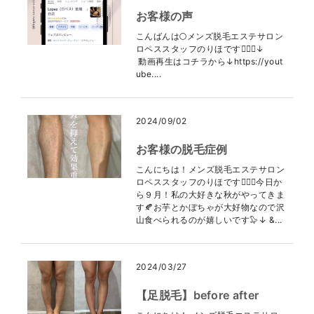
お客様の声
こんばんは🌕メンズ脱毛エステサロン
ロペススタッフのりほです👩🏻‍⚕️↓
動画再生はコチラから↓https://yout
ube....
2024/09/02
お客様の脱毛症例
こんにちは！メンズ脱毛エステサロン
ロペススタッフのりほです👩🏻‍⚕️今日か
ら９月！私の大好きな秋がやってきま
す🍂お芋とかぼちゃが大好物なので沢
山食べられるのが嬉しいです🦭↓ &...
2024/03/27
【足脱毛】before after