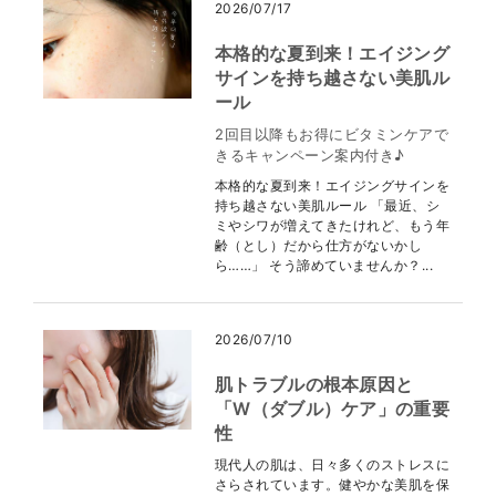
2026/07/17
本格的な夏到来！エイジング
サインを持ち越さない美肌ル
ール
2回目以降もお得にビタミンケアで
きるキャンペーン案内付き♪
本格的な夏到来！エイジングサインを
持ち越さない美肌ルール 「最近、シ
ミやシワが増えてきたけれど、もう年
齢（とし）だから仕方がないかし
ら……」 そう諦めていませんか？...
2026/07/10
肌トラブルの根本原因と
「W（ダブル）ケア」の重要
性
現代人の肌は、日々多くのストレスに
さらされています。健やかな美肌を保