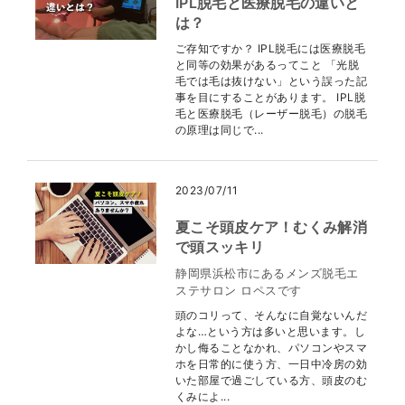
IPL脱毛と医療脱毛の違いと
は？
ご存知ですか？ IPL脱毛には医療脱毛
と同等の効果があるってこと 「光脱
毛では毛は抜けない」という誤った記
事を目にすることがあります。 IPL脱
毛と医療脱毛（レーザー脱毛）の脱毛
の原理は同じで...
2023/07/11
夏こそ頭皮ケア！むくみ解消
で頭スッキリ
静岡県浜松市にあるメンズ脱毛エ
ステサロン ロペスです
頭のコリって、そんなに自覚ないんだ
よな…という方は多いと思います。し
かし侮ることなかれ、パソコンやスマ
ホを日常的に使う方、一日中冷房の効
いた部屋で過ごしている方、頭皮のむ
くみによ...