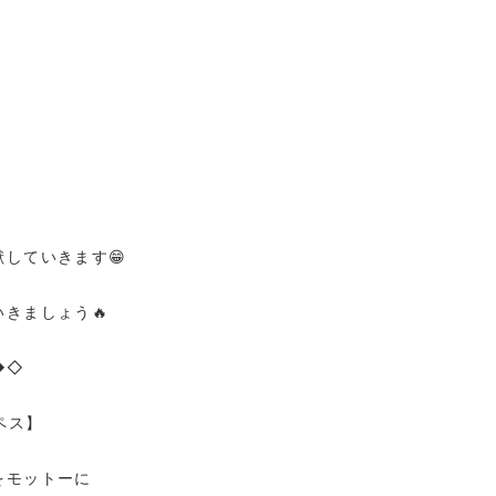
していきます😁
きましょう🔥
◆◇
ペス】
をモットーに