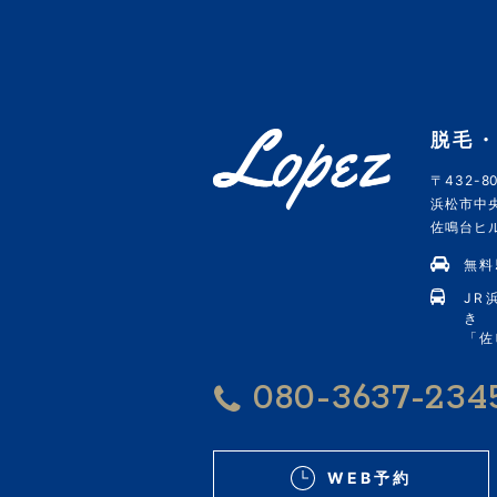
脱毛・
〒432-80
浜松市中央
佐鳴台ヒルズ
無料
JR
き
「佐
080-3637-234
WEB予約