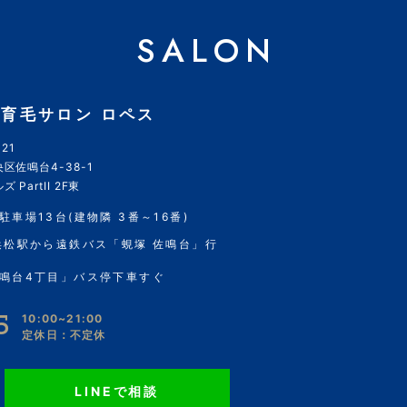
SALON
育毛サロン ロペス
21
区佐鳴台4-38-1
 PartII 2F東
駐車場13台(建物隣 3番～16番)
浜松駅から遠鉄バス「蜆塚 佐鳴台」行
鳴台4丁目」バス停下車すぐ
5
10:00~21:00
定休日：不定休
LINEで相談