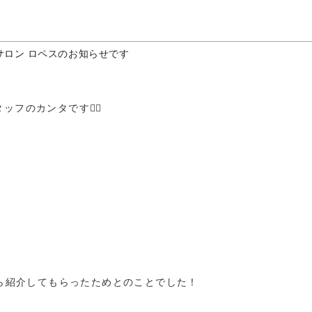
！
サロン ロペスのお知らせです
のカンタです❤️‍🔥
から紹介してもらったためとのことでした！