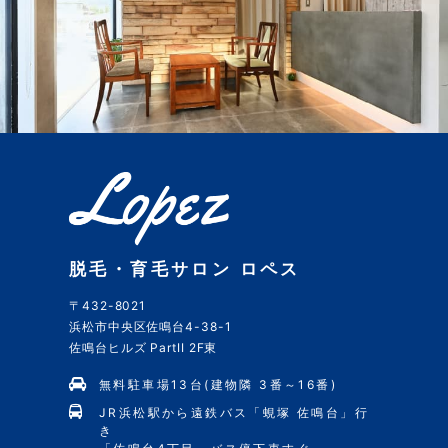
脱毛・育毛サロン ロペス
〒432-8021
浜松市中央区佐鳴台4-38-1
佐鳴台ヒルズ PartII 2F東
無料駐車場13台(建物隣 3番～16番)
JR浜松駅から遠鉄バス「蜆塚 佐鳴台」行
き