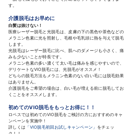
す。
介護脱毛はお早めに
白髪は抜けない！
医療レーザー脱毛と光脱毛は、皮膚の下の黒色や茶色などの
メラニン色素に光を照射し、毛根や毛乳頭に熱を与えて脱毛
します。
光脱毛はレーザー脱毛に比べ、肌へのダメージも小さく、痛
みも少ないことが特長です。
メラニン色素の多い濃くて太い毛は痛みを感じやすいので、
デリケートなVIO脱毛には、光脱毛がオススメ！
どちらの脱毛方法もメラニン色素のない白い毛には脱毛効果
はありません。
介護脱毛をご希望の場合は、白い毛が増える前に脱毛してお
くことをオススメします。
初めてのVIO脱毛をもっとお得に！！
ロペスでは初めてのVIO脱毛をご検討の方におすすめのキャ
ンペーンを実施中！
詳しくは
「VIO脱毛初回お試しキャンペーン」
をチェッ
ク！！