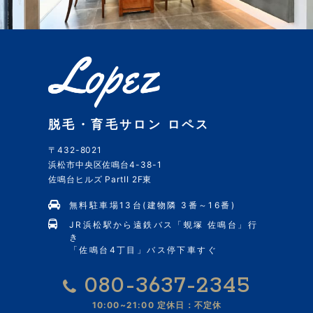
脱毛・育毛サロン ロペス
〒432-8021
浜松市中央区佐鳴台4-38-1
佐鳴台ヒルズ PartII 2F東
無料駐車場13台(建物隣 3番～16番)
JR浜松駅から遠鉄バス「蜆塚 佐鳴台」行
き
「佐鳴台4丁目」バス停下車すぐ
080-3637-2345
10:00~21:00
定休日：不定休