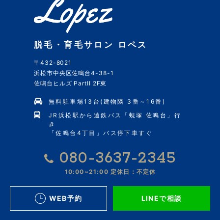
脱毛・育毛サロン ロペス
〒432-8021
浜松市中央区佐鳴台4-38-1
佐鳴台ヒルズ PartII 2F東
無料駐車場13台(建物隣 3番～16番)
JR浜松駅から遠鉄バス「蜆塚 佐鳴台」行
き
「佐鳴台4丁目」バス停下車すぐ
080-3637-2345
10:00~21:00
定休日：不定休
WEB予約
LINEで相談