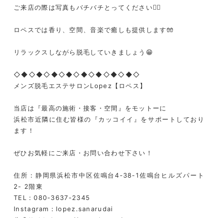
ご来店の際は写真もバチバチとってください❤️‍🔥
ロペスでは香り、空間、音楽で癒しも提供します🧤
リラックスしながら脱毛していきましょう😁
◇◆◇◆◇◆◇◆◇◆◇◆◇◆◇◆◇
メンズ脱毛エステサロンLopez【ロペス】
当店は『最高の施術・接客・空間』をモットーに
浜松市近隣に住む皆様の『カッコイイ』をサポートしており
ます！
ぜひお気軽にご来店・お問い合わせ下さい！
住所：静岡県浜松市中区佐鳴台4-38-1佐鳴台ヒルズパート
2- 2階東
TEL：080-3637-2345
Instagram：lopez.sanarudai