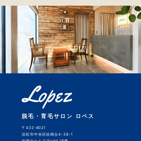
脱毛・育毛サロン ロペス
〒432-8021
浜松市中央区佐鳴台4-38-1
佐鳴台ヒルズ PartII 2F東