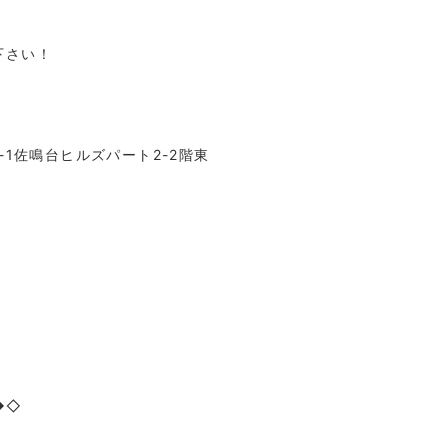
下さい！
-1
佐鳴台ヒルズパート
2-2
階東
p
◆◇