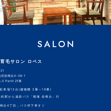
SALON
育毛サロン ロペス
21
区佐鳴台4-38-1
 PartII 2F東
駐車場13台(建物隣 3番～16番)
浜松駅から遠鉄バス「蜆塚 佐鳴台」行
鳴台4丁目」バス停下車すぐ