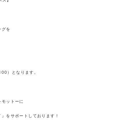
ングを
,100
）となります。
をモットーに
イ』をサポートしております！