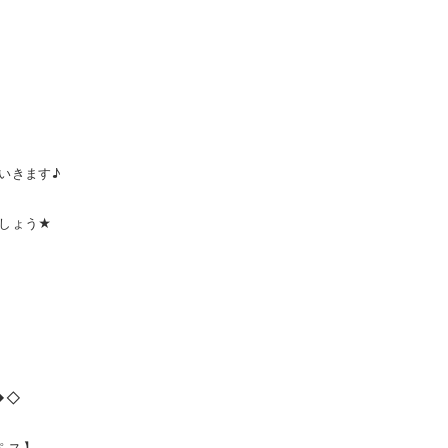
いきます♪
しょう★
◆◇
ペス】