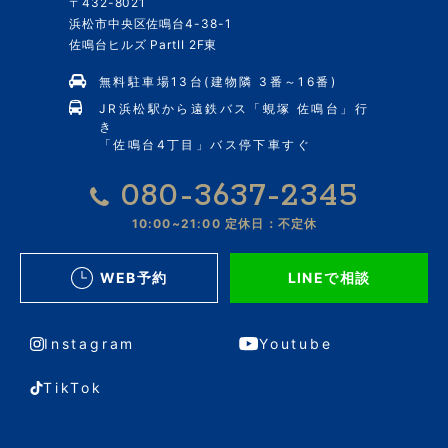
〒432-8021
浜松市中央区佐鳴台4-38-1
佐鳴台ヒルズ PartII 2F東
無料駐車場13台(建物隣 3番～16番)
JR浜松駅から遠鉄バス「蜆塚 佐鳴台」行
き
「佐鳴台4丁目」バス停下車すぐ
080-3637-2345
10:00~21:00
定休日：不定休
WEB予約
LINEで相談
Instagram
Youtube
TikTok