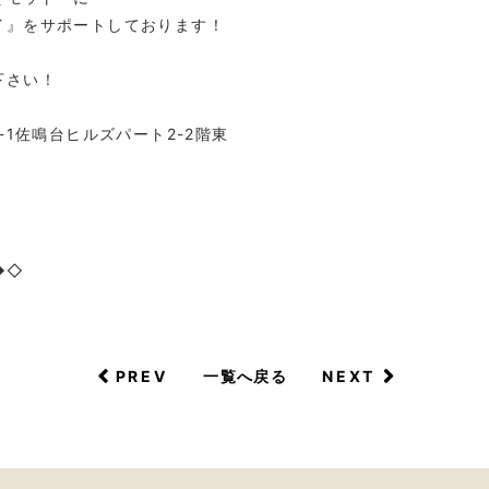
イ』をサポートしております！
下さい！
-1佐鳴台ヒルズパート2-2階東
p
◆◇
PREV
NEXT
一覧へ戻る