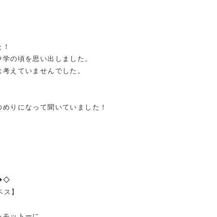
た！
中学の頃を思い出しました。
は考えていませんでした。
のめりになって聞いていました！
◆◇
ペス】
をモットーに