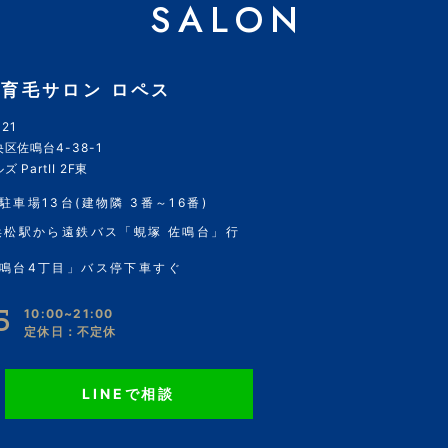
SALON
育毛サロン ロペス
21
区佐鳴台4-38-1
 PartII 2F東
駐車場13台(建物隣 3番～16番)
浜松駅から遠鉄バス「蜆塚 佐鳴台」行
鳴台4丁目」バス停下車すぐ
5
10:00~21:00
定休日：不定休
LINEで相談