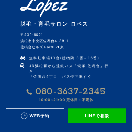
脱毛・育毛サロン ロペス
〒432-8021
浜松市中央区佐鳴台4-38-1
佐鳴台ヒルズ PartII 2F東
無料駐車場13台(建物隣 3番～16番)
JR浜松駅から遠鉄バス「蜆塚 佐鳴台」行
き
「佐鳴台4丁目」バス停下車すぐ
080-3637-2345
10:00~21:00
定休日：不定休
WEB予約
LINEで相談