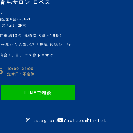
育毛サロン ロペス
21
区佐鳴台4-38-1
 PartII 2F東
駐車場13台(建物隣 3番～16番)
浜松駅から遠鉄バス「蜆塚 佐鳴台」行
鳴台4丁目」バス停下車すぐ
5
10:00~21:00
定休日：不定休
LINEで相談
Instagram
Youtube
TikTok