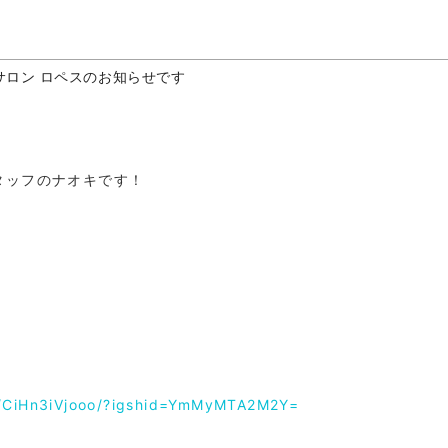
サロン ロペスのお知らせです
タッフのナオキです！
l/CiHn3iVjooo/?igshid=YmMyMTA2M2Y=