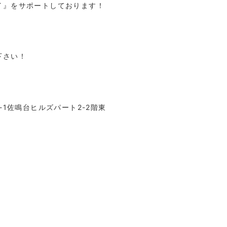
イ』をサポートしております！
下さい！
-1
佐鳴台ヒルズパート
2-2
階東
p