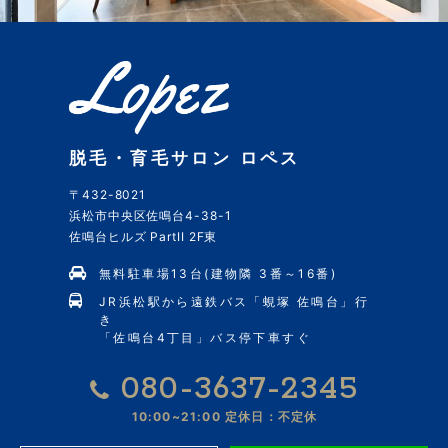
脱毛・育毛サロン ロペス
〒432-8021
浜松市中央区佐鳴台4-38-1
佐鳴台ヒルズ PartII 2F東
無料駐車場13台(建物隣 3番～16番)
JR浜松駅から遠鉄バス「蜆塚 佐鳴台」行
き
「佐鳴台4丁目」バス停下車すぐ
080-3637-2345
10:00~21:00
定休日：不定休