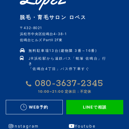
脱毛・育毛サロン ロペス
〒432-8021
浜松市中央区佐鳴台4-38-1
佐鳴台ヒルズ PartII 2F東
無料駐車場13台(建物隣 3番～16番)
JR浜松駅から遠鉄バス「蜆塚 佐鳴台」行
き
「佐鳴台4丁目」バス停下車すぐ
080-3637-2345
10:00~21:00
定休日：不定休
WEB予約
LINEで相談
Instagram
Youtube