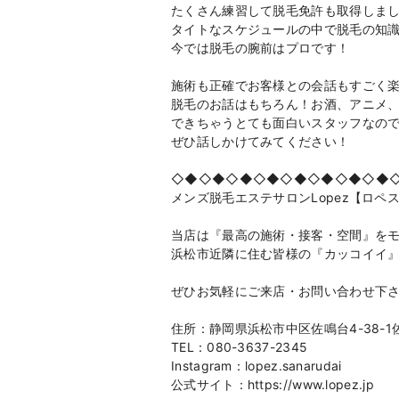
たくさん練習して脱毛免許も取得しま
タイトなスケジュールの中で脱毛の知
今では脱毛の腕前はプロです！
施術も正確でお客様との会話もすごく
脱毛のお話はもちろん！お酒、アニメ
できちゃうとても面白いスタッフなの
ぜひ話しかけてみてください！
◇◆◇◆◇◆◇◆◇◆◇◆◇◆◇◆
メンズ脱毛エステサロンLopez【ロペ
当店は『最高の施術・接客・空間』を
浜松市近隣に住む皆様の『カッコイイ
ぜひお気軽にご来店・お問い合わせ下
住所：静岡県浜松市中区佐鳴台4-38-1
TEL：080-3637-2345
Instagram：lopez.sanarudai
公式サイト：https://www.lopez.jp