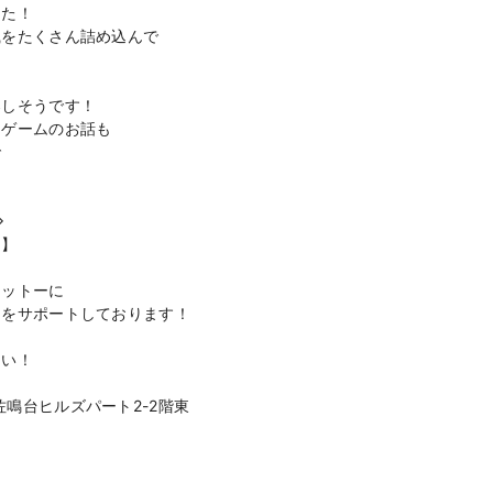
した！
識をたくさん詰め込んで
楽しそうです！
、ゲームのお話も
で
◇
ス】
モットーに
』をサポートしております！
さい！
佐鳴台ヒルズパート2-2階東