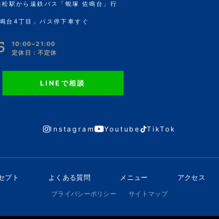
浜松駅から遠鉄バス「蜆塚 佐鳴台」行
鳴台4丁目」バス停下車すぐ
5
10:00~21:00
定休日：不定休
LINEで相談
Instagram
Youtube
TikTok
ンセプト
よくある質問
メニュー
アクセス
プライバシーポリシー
サイトマップ