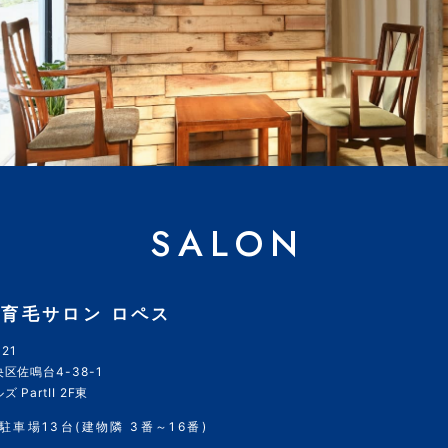
SALON
育毛サロン ロペス
21
区佐鳴台4-38-1
 PartII 2F東
駐車場13台(建物隣 3番～16番)