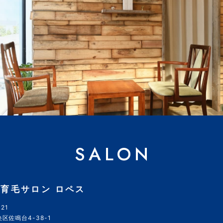
SALON
育毛サロン ロペス
21
区佐鳴台4-38-1