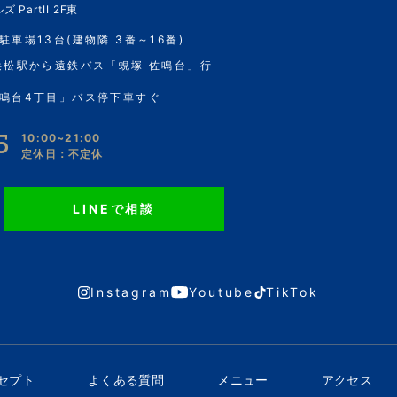
 PartII 2F東
駐車場13台(建物隣 3番～16番)
浜松駅から遠鉄バス「蜆塚 佐鳴台」行
鳴台4丁目」バス停下車すぐ
5
10:00~21:00
定休日：不定休
LINEで相談
Instagram
Youtube
TikTok
ンセプト
よくある質問
メニュー
アクセス