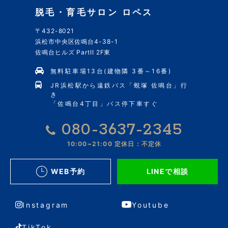
脱毛・育毛サロン ロペス
〒432-8021
浜松市中央区佐鳴台4-38-1
佐鳴台ヒルズ PartII 2F東
無料駐車場13台(建物隣 3番～16番)
JR浜松駅から遠鉄バス「蜆塚 佐鳴台」行
き
「佐鳴台4丁目」バス停下車すぐ
080-3637-2345
10:00~21:00
定休日：不定休
WEB予約
LINEで相談
Instagram
Youtube
TikTok